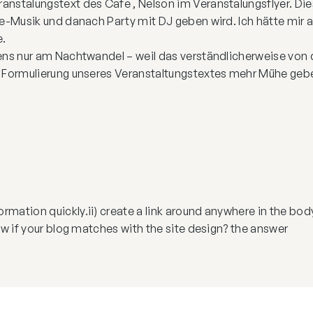
nstalungstext des Cafe , Nelson im Veranstalungsflyer. Dies
ive-Musik und danach Party mit DJ geben wird. Ich hätte mir
e.
gens nur am Nachtwandel – weil das verständlicherweise von 
r Formulierung unseres Veranstaltungstextes mehr Mühe geb
mation quickly.ii) create a link around anywhere in the body
ow if your blog matches with the site design? the answer