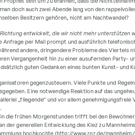
n Prophet sein um zu erahnen, dass die Nichtteilnahm
t man doch auch zwei Abende lang von den rappelvol
denselben Besitzern gehören, nicht am Nachtwandel?
Richtung entwickelt, die wir nicht mehr unterstützen w
ine Anfrage per Mail prompt und ausführlich telefon
, während andere, dringendere Probleme des Viertels
ren Vergangenheit hin zu einer ausufernden Party- un
sätzlich guten Gedanken eines bunten Kunst- und Kul
ganisatoren gegenzusteuern. Viele Punkte und Regeln
 ausgegeben. Eine notwendige Reaktion auf das unge
 allerlei „fliegende“ und vor allem genehmigungsfrei
.
is in die frühen Morgenstunden trifft bei den Bewohn
 an der generellen Entwicklung des Kiez zu Mannheims
rsammlung hochkochte (
http://www.rnz.de/mannheim