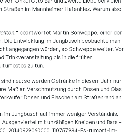
e von Onkel Otto Bar und Zweite Liebe bei vielen
len Straßen im Mannheimer Hafenkiez. Warum also
ollten.“
beantwortet Martin Schweppe, einer der
isch. Die Entwicklung im Jungbusch beobachte man
 nicht angegangen würden, so Schweppe weiter. Vor
d Trinkveranstaltung bis in die frühen
turfestes zu tun.
 sind neu: so werden Getränke in diesem Jahr nur
heure Maß an Verschmutzung durch Dosen und Glas
e Verkäufer Dosen und Flaschen am Straßenrand an
ern im Jungbusch auf immer weniger Verständnis.
 Ausgehviertel mit unzähligen Kneipen und Bars –
/00_20140929060000_110757984-Es-rumort-im-