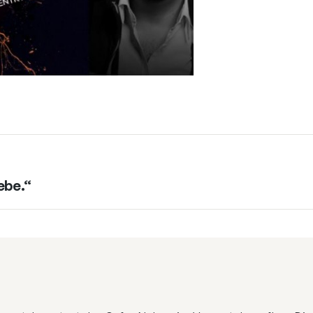
ebe.“