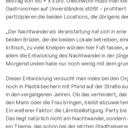
Beitrag von 150 + X Euro. Gleichwohl muss man kei
Gastronomen auf Unverständnis stößt – profitier
partizipieren die beiden Locations, die übrigens 
„Der Nachtwandel als Veranstaltung hat sich in eine 
beiden Brüder, die die beiden Lokale betreiben, e
kritisch, zu viele Kneipen würden hier Fuß fassen
allem die Entwicklung des Nachtwandel in der jünge
Morgenstunden habe nur noch wenig mit dem grund
Dieser Entwicklung versucht man indes bei den Or
noch in Plastikbechern mit Pfand auf der Straße
in den vergangenen Jahren. Ob das verhindert, das
den Mann oder die Frau bringen, bleibt abzuwarten
Ein weiterer Faktor: die Lärmbelästigung. Party b
Das liegt natürlich nicht am Nachtwandel, sondern
ein Thema, das schon bei der letzten Stadtteilve